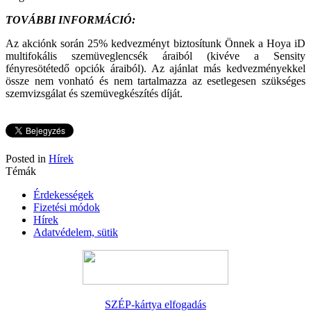
TOVÁBBI INFORMÁCIÓ:
Az akciónk során 25% kedvezményt biztosítunk Önnek a Hoya iD
multifokális szemüveglencsék áraiból (kivéve a Sensity
fényresötétedő opciók áraiból). Az ajánlat más kedvezményekkel
össze nem vonható és nem tartalmazza az esetlegesen szükséges
szemvizsgálat és szemüvegkészítés díját.
Posted in
Hírek
Témák
Érdekességek
Fizetési módok
Hírek
Adatvédelem, sütik
SZÉP-kártya elfogadás