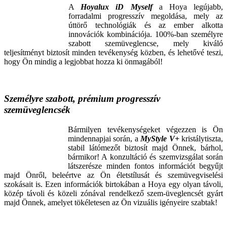
A
Hoyalux iD Myself
a Hoya legújabb,
forradalmi progresszív megoldása, mely az
úttörő technológiák és az ember alkotta
innovációk kombinációja. 100%-ban személyre
szabott szemüveglencse, mely kiváló
teljesítményt biztosít minden tevékenység közben, és lehetővé teszi,
hogy Ön mindig a legjobbat hozza ki önmagából!
Személyre szabott, prémium progresszív
szemüveglencsék
Bármilyen tevékenységeket végezzen is Ön
mindennapjai során, a
MyStyle V+
kristálytiszta,
stabil látómezőt biztosít majd Önnek, bárhol,
bármikor! A konzultáció és szemvizsgálat során
látszerésze minden fontos információt begyűjt
majd Önről, beleértve az Ön életstílusát és szemüvegviselési
szokásait is. Ezen információk birtokában a Hoya egy olyan távoli,
közép távoli és közeli zónával rendelkező szem-üveglencsét gyárt
majd Önnek, amelyet tökéletesen az Ön vizuális igényeire szabtak!