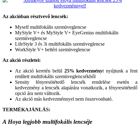
Az akcióban résztvevő lencsék:
Myself multifokális szemüveglencse
MyStyle V+ és MyStyle V+ EyeGenius multifokális
szemüveglencse
LifeStyle 3 és 3i multifokális szemüveglencse
WorkStyle V+ beltéri szemüveglencse
Az akció részletei:
Az akció keretén belül
25% kedvezmény
t nyújtunk a fent
említett multifokális szemüveglencsékből
Sensity fényresötétedő lencsék rendelése esetén a
kedvezmény a lencsék alapárára vonatkozik, a fényresötétedő
opció ára nem változik.
Az akció más kedvezménnyel nem összevonható.
TERMÉKAJÁNLÁS:
A Hoya legjobb multifokális lencséje