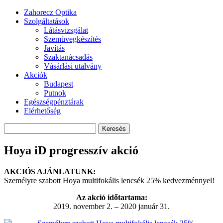
Zahorecz Optika
Szolgáltatások
Látásvizsgálat
Szemüvegkészítés
Javítás
Szaktanácsadás
Vásárlási utalvány
Akciók
Budapest
Putnok
Egészségpénztárak
Elérhetőség
Hoya iD progresszív akció
AKCIÓS AJÁNLATUNK:
Személyre szabott Hoya multifokális lencsék 25% kedvezménnyel!
Az akció időtartama:
2019. november 2. – 2020 január 31.