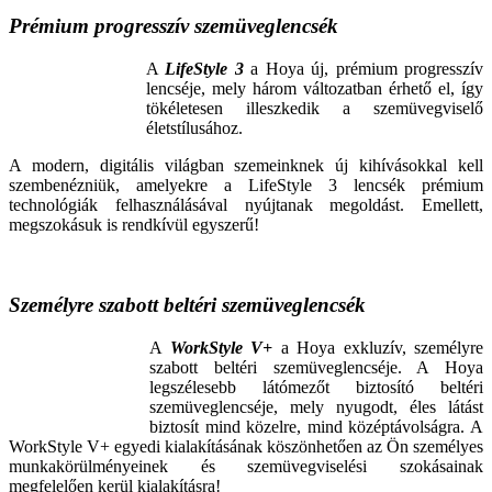
Prémium progresszív szemüveglencsék
A
LifeStyle 3
a Hoya új, prémium progresszív
lencséje, mely három változatban érhető el, így
tökéletesen illeszkedik a szemüvegviselő
életstílusához.
A modern, digitális világban szemeinknek új kihívásokkal kell
szembenézniük, amelyekre a LifeStyle 3 lencsék prémium
technológiák felhasználásával nyújtanak megoldást. Emellett,
megszokásuk is rendkívül egyszerű!
Személyre szabott beltéri szemüveglencsék
A
WorkStyle V+
a Hoya exkluzív, személyre
szabott beltéri szemüveglencséje. A Hoya
legszélesebb látómezőt biztosító beltéri
szemüveglencséje, mely nyugodt, éles látást
biztosít mind közelre, mind középtávolságra. A
WorkStyle V+ egyedi kialakításának köszönhetően az Ön személyes
munkakörülményeinek és szemüvegviselési szokásainak
megfelelően kerül kialakításra!